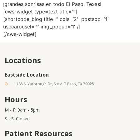
¡grandes sonrisas en todo El Paso, Texas!
[cws-widget type=text title=””]
[shortcode_blog title=” cols=’2′ postspp=’4′
usecarousel=’1′ img_popup=’1′ /]
[/cws-widget]
Locations
Eastside Location
1188 N Yarbrough Dr, Ste A El Paso, TX 79925
Hours
M - F: 9am - 5pm
S - S: Closed
Patient Resources